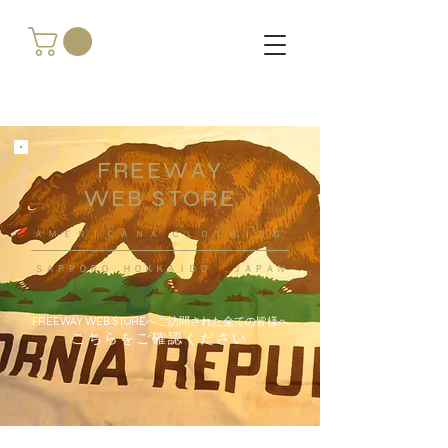
FREEWAY
WEB STORE
​ＡＭＥＲＩＣＡＮＡ ＣＬＯＴＨＩＮＧ
ＳＡＰＰＯＲＯ ＨＯＫＫＡＩＤＯ ，ＪＡＰＡＮ
FREEWAY WEB STOREへご訪問された全ての皆様へ
こちらをご確認ください