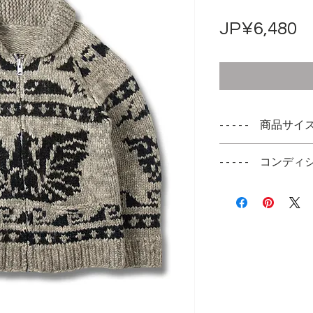
JP¥6,480
- - - - - 商品サイズ -
表記サイズ
- - - - - コンディシ
不明 MEDIUM相
こちらのカウチン
全体を通してコン
のデニムジャケット
ます
に最適なサイズ感
フロントジッパー
ますが現状では開
実寸サイズ
肩幅 --cm
身幅 52cm
着丈 66cm