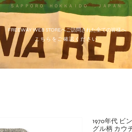
ＳＡＰＰＯＲＯ ＨＯＫＫＡＩＤＯ ，ＪＡＰＡＮ
FREEWAY WEB STOREへご訪問された全ての皆様へ
こちらをご確認ください
1970年代 
グル柄 カウ