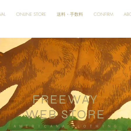
VAL
ONLINE STORE
送料・手数料
CONFIRM
AB
FREEWAY
WEB STORE
​ＡＭＥＲＩＣＡＮＡ ＣＬＯＴＨＩＮＧ