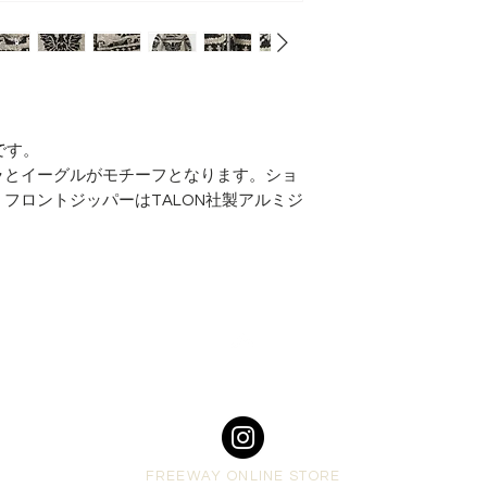
袖丈 46cm 脇か
です。
ラとイーグルがモチーフとなります。ショ
フロントジッパーはTALON社製アルミジ
Top
FREEWAY ONLINE STORE