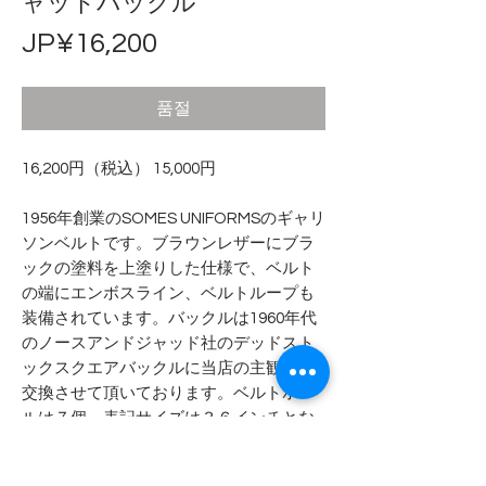
ャッドバックル
가
JP¥16,200
격
품절
16,200円（税込） 15,000円
1956年創業のSOMES UNIFORMSのギャリ
ソンベルトです。ブラウンレザーにブラ
ックの塗料を上塗りした仕様で、ベルト
の端にエンボスライン、ベルトループも
装備されています。バックルは1960年代
のノースアンドジャッド社のデッドスト
ックスクエアバックルに当店の主観にて
交換させて頂いております。ベルトホー
ルは７個、表記サイズは３６インチとな
ります。バックル交換も可能なしようと
なります。