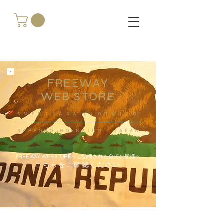
FREEWAY
WEB STORE
​ＡＭＥＲＩＣＡＮＡ ＣＬＯＴＨＩＮＧ
ＳＡＰＰＯＲＯ ＨＯＫＫＡＩＤＯ ，ＪＡＰＡＮ
FREEWAY WEB STOREへご訪問された全ての皆様へ
こちらをご確認ください