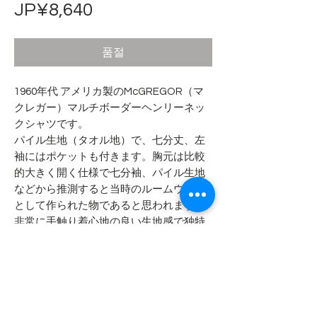
가
JP¥8,640
격
품절
1960年代 アメリカ製のMcGREGOR（マ
クレガー）マルチボーダーヘンリーネッ
クシャツです。
パイル生地（タオル地）で、七分丈、左
袖にはポケットも付きます。胸元は比較
的大きく開く仕様で七分袖、パイル生地
などから推測すると当時のルームウェア
として作られた物であると思われます。
非常に手触り着心地の良い生地感で独特
のパイル織りとなります。
- - - - - 商品サイズ - - - - -
表記サイズ