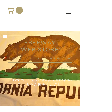
FREEWAY
WEB STORE
​ＡＭＥＲＩＣＡＮＡ ＣＬＯＴＨＩＮＧ
ＳＡＰＰＯＲＯ ＨＯＫＫＡＩＤＯ ，ＪＡＰＡＮ
FREEWAY WEB STOREへご訪問された全ての皆様へ
こちらをご確認ください