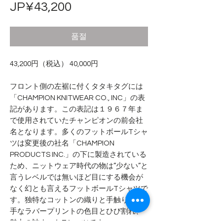
가
JP¥43,200
격
품절
43,200円（税込） 40,000円
フロント側の左裾に付くタタキタグには
「CHAMPION KNITWEAR CO., INC」の表
記があります。この表記は１９６７年ま
で使用されていたチャンピオンの前会社
名となります。多くのフットボールTシャ
ツは変更後の社名「CHAMPION
PRODUCTS INC.」の下に製造されている
ため、ニットウェア時代の物は”少ない”と
言うレベルでは無いほど目にする機会が
なく幻とも言えるフットボールTシャツで
す。独特なコットンの織りと手触り、厚
手なラバープリントの色目とひび割れ、