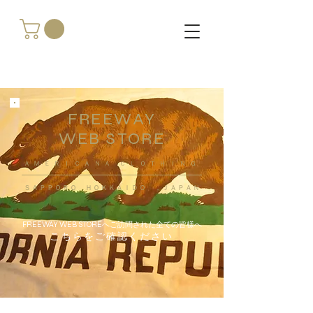
FREEWAY
WEB STORE
​ＡＭＥＲＩＣＡＮＡ ＣＬＯＴＨＩＮＧ
ＳＡＰＰＯＲＯ ＨＯＫＫＡＩＤＯ ，ＪＡＰＡＮ
FREEWAY WEB STOREへご訪問された全ての皆様へ
こちらをご確認ください