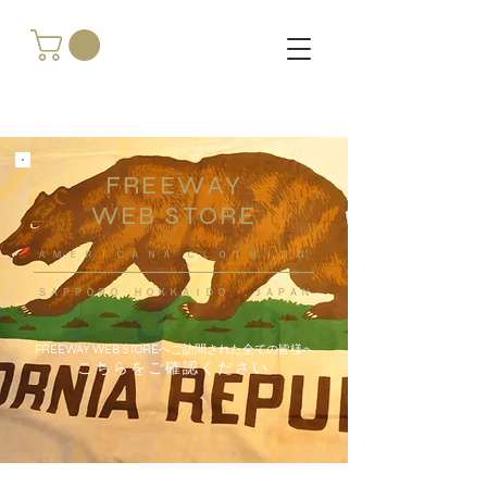
FREEWAY
WEB STORE
​ＡＭＥＲＩＣＡＮＡ ＣＬＯＴＨＩＮＧ
ＳＡＰＰＯＲＯ ＨＯＫＫＡＩＤＯ ，ＪＡＰＡＮ
FREEWAY WEB STOREへご訪問された全ての皆様へ
こちらをご確認ください