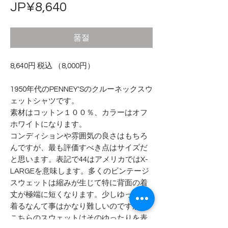
가
JP¥8,640
격
품절
8,640円 税込 （8,000円）
1950年代のPENNEY'Sのクルーネックスウ
ェットシャツです。
素材はコットン１００％、カラーはオフ
ホワイトになります。
コンディションや雰囲気の良さはもちろ
んですが、最も評価すべき点はサイズだ
と思います。表記で44はアメリカではX-
LARGEを意味します。多くのビンテージ
スウェットは縮みが生じて特に背面の着
丈が極端に短くなります。少しゆったり
着るなんて事はかなり難しいのですが、
こちらのスウェットはそのゆったりを表