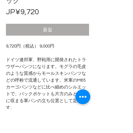
ック
가
JP¥9,720
격
품절
9,720円（税込） 9,000円
ドイツ連邦軍、野戦用に開発されたトラ
ウザーパンツになります。モグラの毛皮
のような質感からモールスキンパンツな
どの呼称で流通しています。米軍のM65
カーゴパンツなどに比べ細めのシルエッ
トで、バックポケットも片方のみと綺麗
に収まる軍パンの立ち位置として定番で
す。
コットン１００％