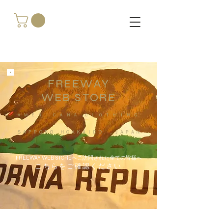
FREEWAY
WEB STORE
​ＡＭＥＲＩＣＡＮＡ ＣＬＯＴＨＩＮＧ
ＳＡＰＰＯＲＯ ＨＯＫＫＡＩＤＯ ，ＪＡＰＡＮ
FREEWAY WEB STOREへご訪問された全ての皆様へ
こちらをご確認ください