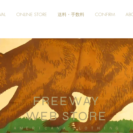
VAL
ONLINE STORE
送料・手数料
CONFIRM
AB
FREEWAY
WEB STORE
​ＡＭＥＲＩＣＡＮＡ ＣＬＯＴＨＩＮＧ