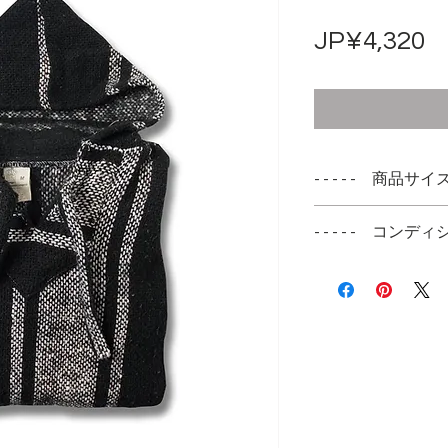
JP¥4,320
- - - - - 商品サイズ -
表記サイズ
- - - - - コンディシ
M
表記サイズは参考
元々雑な作りのメ
をご確認ください
つれや生地の緩み
障のあるダメージ
実寸サイズ
ご安心ください
肩幅 60cm
身幅 63cm
着丈 66cm
袖丈 46cm 袖短