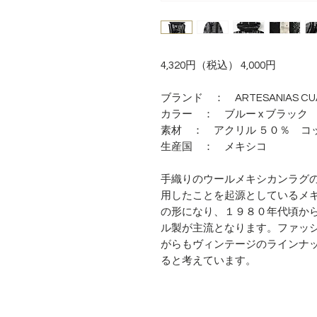
4,320円（税込） 4,000円
ブランド ： ARTESANIAS CU
カラー ： ブルー x ブラック
素材 ： アクリル ５０％ コ
生産国 ： メキシコ
手織りのウールメキシカンラグ
用したことを起源としているメ
の形になり、１９８０年代頃か
ル製が主流となります。ファッ
がらもヴィンテージのラインナ
ると考えています。