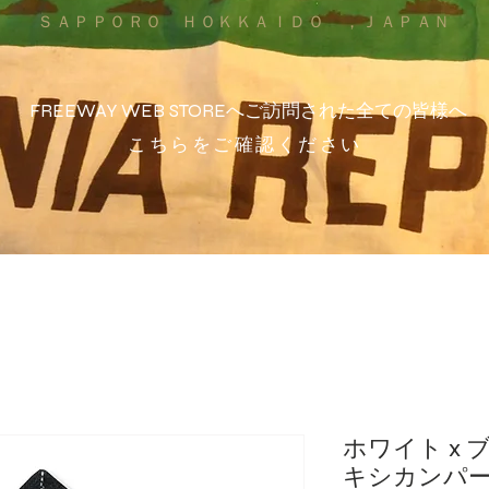
ＳＡＰＰＯＲＯ ＨＯＫＫＡＩＤＯ ，ＪＡＰＡＮ
FREEWAY WEB STOREへご訪問された全ての皆様へ
こちらをご確認ください
ホワイト x 
キシカンパ