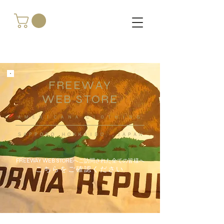
FREEWAY
WEB STORE
​ＡＭＥＲＩＣＡＮＡ ＣＬＯＴＨＩＮＧ
ＳＡＰＰＯＲＯ ＨＯＫＫＡＩＤＯ ，ＪＡＰＡＮ
FREEWAY WEB STOREへご訪問された全ての皆様へ
こちらをご確認ください