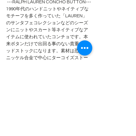
---RALPH LAUREN CONCHO BUTTON---
1990年代のハンドニットやネイティブな
モチーフを多く作っていた「LAUREN」
のサンタフェコレクションなどのシーズ
ンにニットやスカート等ネイティブなア
イテムに使われていたコンチョです。本
来ボタンだけで出回る事のない貴重なデ
ッドストックになります。素材は恐らく
ニッケル合金で中心にターコイズストー
ンが付きます。
ブランド：THE FOX SWEATER
カラー：グリーン
素材：アクリル１００％
ボタンサイズ：直径15mm
- - - - - 商品サイズ - - - - -