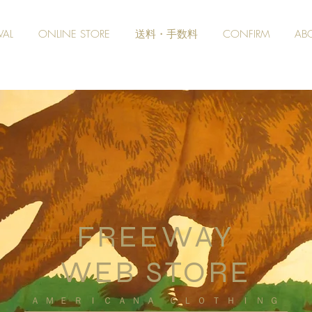
VAL
ONLINE STORE
送料・手数料
CONFIRM
AB
FREEWAY
WEB STORE
​ＡＭＥＲＩＣＡＮＡ ＣＬＯＴＨＩＮＧ