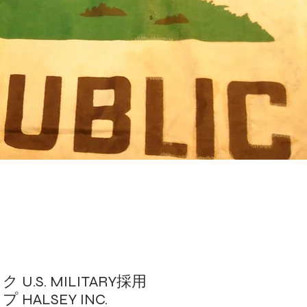
U.S. MILITARY採用
HALSEY INC.