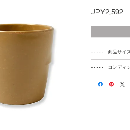
JP¥2,592
- - - - - 商品サイズ -
高さ 8.5cm 間
- - - - - コンディシ
ファイヤーキング
デッドストックに
較を撮影しており
っている物があり
らでご確認くださ
また、赤いチョー
体もありますがこ
落ちますのでご安