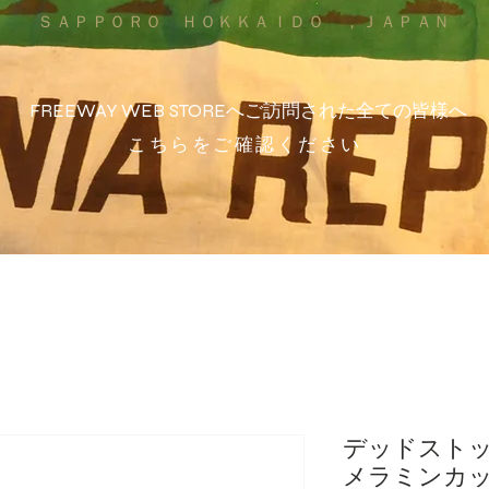
ＳＡＰＰＯＲＯ ＨＯＫＫＡＩＤＯ ，ＪＡＰＡＮ
FREEWAY WEB STOREへご訪問された全ての皆様へ
こちらをご確認ください
デッドストック 
メラミンカップ 