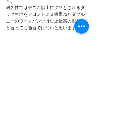
す。
耐久性ではデニム以上にタフとされるダ
ック生地をフロントに２枚重ねたダブル
ニーのワークパンツは史上最高の耐久性
と言っても過言ではないと思います。
基本は日常のタウンユース（街穿き）と
して着用して頂いて問題ありませんが、
本心は自宅に置いておくリアルな作業着
としてクローゼットに置いて欲しいと思
います。タイヤ交換や除雪、お庭をお持
ちならお庭の作業時にお使いください。
- - - - - 商品サイズ - - - - -
表記サイズ
- - - - - コンディション - - - - -
不明
左の内ももに小穴があります
実寸サイズ
左の膝と膝裏に汚れが確認できます