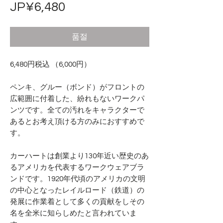
가
JP¥6,480
격
품절
6,480円税込 （6,000円）
ペンキ、グルー（ボンド）がフロントの
広範囲に付着した、紛れもないワークパ
ンツです。全ての汚れをキャラクターで
あるとお考え頂ける方のみにおすすめで
す。
カーハートは創業より130年近い歴史のあ
るアメリカを代表するワークウェアブラ
ンドです。1920年代頃のアメリカの文明
の中心となったレイルロード（鉄道）の
発展に作業着として多くの貢献をしその
名を全米に知らしめたと言われていま