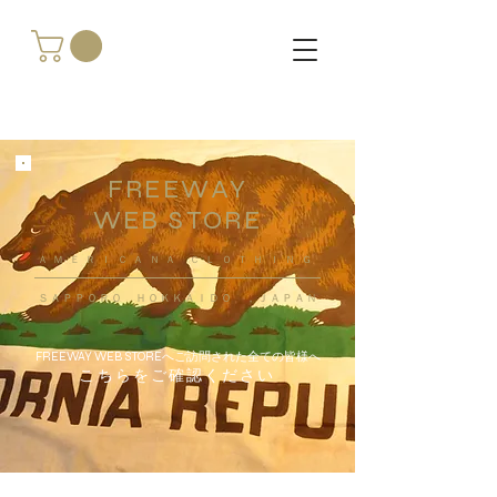
FREEWAY
WEB STORE
​ＡＭＥＲＩＣＡＮＡ ＣＬＯＴＨＩＮＧ
ＳＡＰＰＯＲＯ ＨＯＫＫＡＩＤＯ ，ＪＡＰＡＮ
FREEWAY WEB STOREへご訪問された全ての皆様へ
こちらをご確認ください