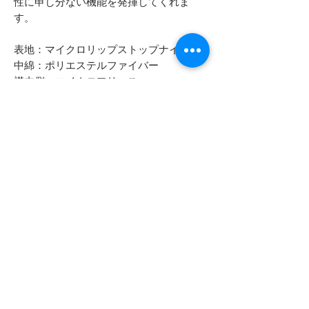
性に申し分ない機能を発揮してくれま
す。
表地：マイクロリップストップナイロン
中綿：ポリエステルファイバー
襟内側：マイクロフリース
４０℃以下の洗濯・ドライクリーニング
も可能となります。
６０℃以下のタンブル乾燥（乾燥機）も
可能です。
- - - - - 商品サイズ - - - - -
表記サイズ
- - - - - コンディション - - - - -
170/90 （MEDIUM）
サイズ表記の意味としては
デッドストックコンディションです
（身長 170cm 胸囲 90cm ）となります