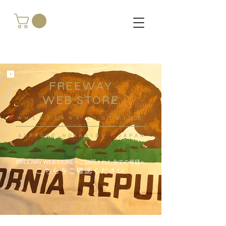
FREEWAY
WEB STORE
​ＡＭＥＲＩＣＡＮＡ ＣＬＯＴＨＩＮＧ
ＳＡＰＰＯＲＯ ＨＯＫＫＡＩＤＯ ，ＪＡＰＡＮ
FREEWAY WEB STOREへご訪問された全ての皆様へ
こちらをご確認ください