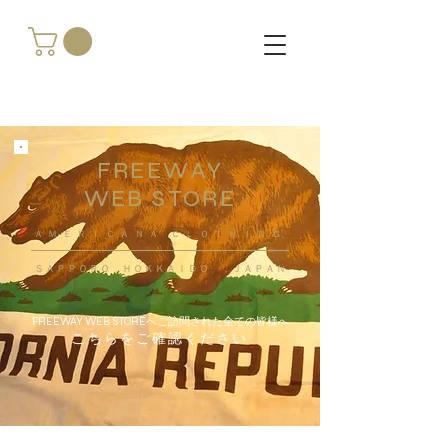
FREEWAY
WEB STORE
​ＡＭＥＲＩＣＡＮＡ ＣＬＯＴＨＩＮＧ
ＳＡＰＰＯＲＯ ＨＯＫＫＡＩＤＯ ，ＪＡＰＡＮ
FREEWAY WEB STOREへご訪問された全ての皆様へ
こちらをご確認ください