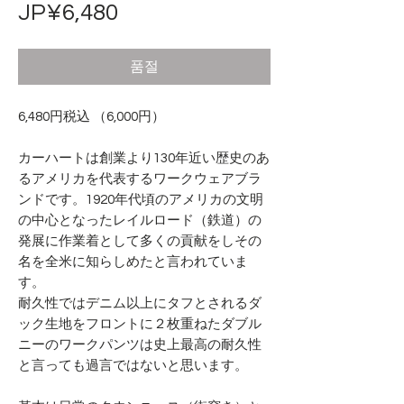
가
JP¥6,480
격
품절
6,480円税込 （6,000円）
カーハートは創業より130年近い歴史のあ
るアメリカを代表するワークウェアブラ
ンドです。1920年代頃のアメリカの文明
の中心となったレイルロード（鉄道）の
発展に作業着として多くの貢献をしその
名を全米に知らしめたと言われていま
す。
耐久性ではデニム以上にタフとされるダ
ック生地をフロントに２枚重ねたダブル
ニーのワークパンツは史上最高の耐久性
と言っても過言ではないと思います。